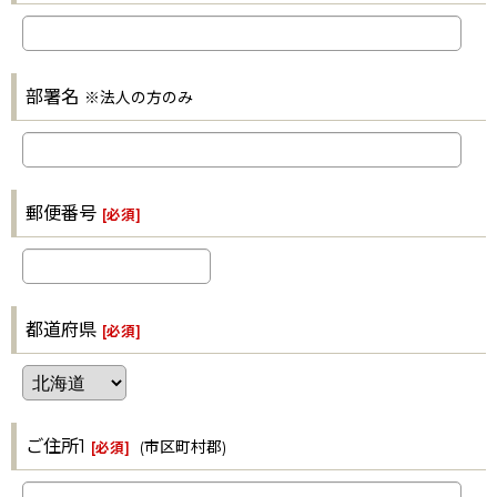
部署名
※法人の方のみ
郵便番号
[
必須
]
都道府県
[
必須
]
ご住所1
(市区町村郡)
[
必須
]