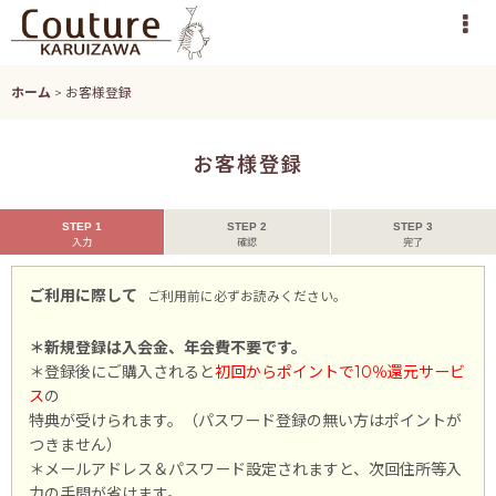
ホーム
>
お客様登録
お客様登録
STEP 1
STEP 2
STEP 3
入力
確認
完了
ご利用に際して
ご利用前に必ずお読みください。
＊新規登録は入会金、年会費不要です。
＊登録後にご購入されると
初回からポイントで10％還元サービ
ス
の
特典が受けられます。（パスワード登録の無い方はポイントが
つきません）
＊メールアドレス＆パスワード設定されますと、次回住所等入
力の手間が省けます。