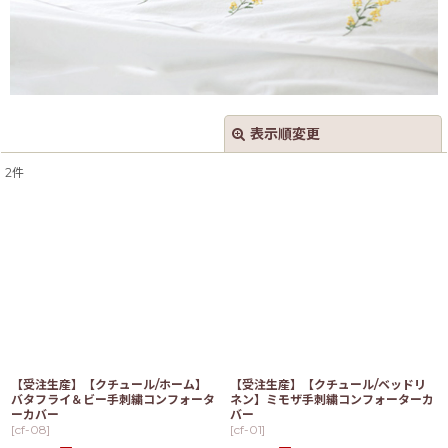
表示順変更
閉じる
2
件
表示数
:
並び順
:
絞り込む
【受注生産】【クチュール/ホーム】
【受注生産】【クチュール/ベッドリ
バタフライ＆ビー手刺繍コンフォータ
ネン】ミモザ手刺繍コンフォーターカ
ーカバー
バー
[
cf-08
]
[
cf-01
]