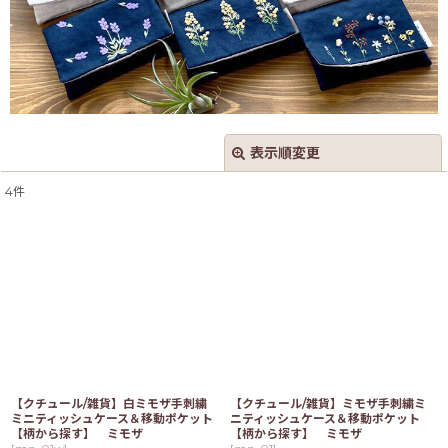
表示順変更
閉じる
4
件
表示数
:
並び順
:
絞り込む
【クチュール/雑貨】白ミモザ手刺繍
【クチュール/雑貨】ミモザ手刺繍ミ
ミニティッシュケース＆移動ポケット
ニティッシュケース＆移動ポケット
【柄から探す】 ミモザ
【柄から探す】 ミモザ