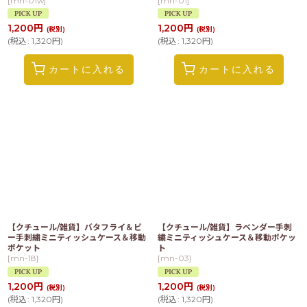
[
mn-01w
]
[
mn-01
]
1,200
円
1,200
円
(税別)
(税別)
(
税込
:
1,320
円
)
(
税込
:
1,320
円
)
カートに入れる
カートに入れる
【クチュール/雑貨】バタフライ＆ビ
【クチュール/雑貨】ラベンダー手刺
ー手刺繍ミニティッシュケース＆移動
繍ミニティッシュケース＆移動ポケッ
ポケット
ト
[
mn-18
]
[
mn-03
]
1,200
円
1,200
円
(税別)
(税別)
(
税込
:
1,320
円
)
(
税込
:
1,320
円
)