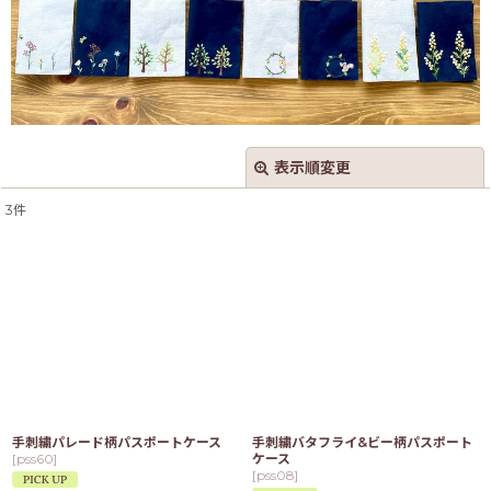
表示順変更
閉じる
3
件
表示数
:
並び順
:
絞り込む
手刺繍パレード柄パスポートケース
手刺繍バタフライ&ビー柄パスポート
[
pss60
]
ケース
[
pss08
]