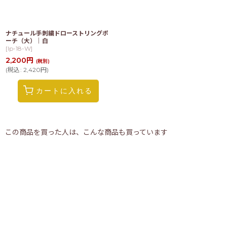
ナチュール手刺繍ドローストリングポ
ーチ（大）｜白
[
lp-18-W
]
2,200
円
(税別)
(
税込
:
2,420
円
)
カートに入れる
この商品を買った人は、こんな商品も買っています