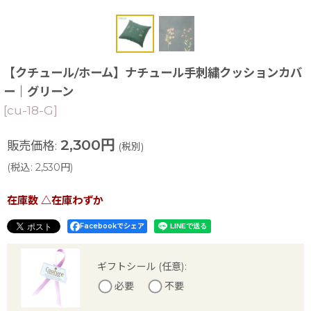
【クチュール/ホーム】ナチュール手刺繍クッションカバ
ー｜グリーン
[
cu-18-G
]
2,300
円
販売価格
:
(税別)
(
税込
:
2,530
円
)
在庫数 △在庫わずか
Facebookでシェア
ギフトシール
(任意)
:
必要
不要