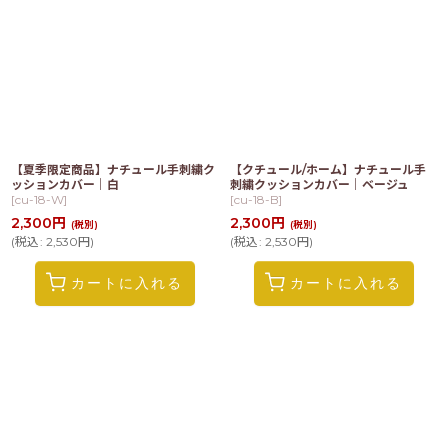
【夏季限定商品】ナチュール手刺繍ク
【クチュール/ホーム】ナチュール手
ッションカバー｜白
刺繍クッションカバー｜ベージュ
[
cu-18-W
]
[
cu-18-B
]
2,300
円
2,300
円
(税別)
(税別)
(
税込
:
2,530
円
)
(
税込
:
2,530
円
)
カートに入れる
カートに入れる