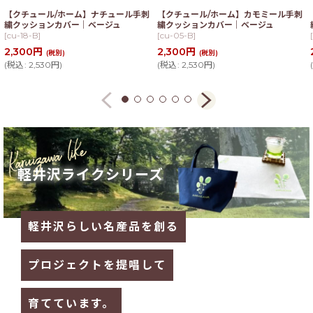
【クチュール/ホーム】ナチュール手刺
【クチュール/ホーム】カモミール手刺
繍クッションカバー｜ベージュ
繍クッションカバー｜ベージュ
[
cu-18-B
]
[
cu-05-B
]
[
2,300
円
2,300
円
(税別)
(税別)
(
税込
:
2,530
円
)
(
税込
:
2,530
円
)
(
軽井沢ライクシリーズ
軽井沢らしい名産品を創る
プロジェクトを提唱して
育てています。