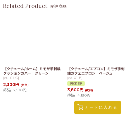
関連商品
【クチュール/ホーム】ミモザ手刺繍
【クチュール/エプロン】ミモザ手刺
クッションカバー｜グリーン
繍カフェエプロン｜ベージュ
[
cu-01-G
]
[
ca-01-B
]
2,300
円
(税別)
3,800
円
(
税込
:
2,530
円
)
(税別)
(
税込
:
4,180
円
)
カートに入れる