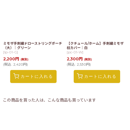
ミモザ手刺繍ドローストリングポーチ
【クチュール/ホーム】手刺繍ミモザ
（大）｜グリーン
枕カバー｜白
[
lp-01-G
]
[
pc-01-W
]
2,200
円
2,300
円
(税別)
(税別)
(
税込
:
2,420
円
)
(
税込
:
2,530
円
)
カートに入れる
カートに入れる
この商品を買った人は、こんな商品も買っています