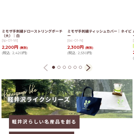
ミモザ手刺繍ドローストリングポーチ
ミモザ手刺繍ティッシュカバー｜ネイビ
（大）｜白
ー
[
lp-01-W
]
[
bc-01-N
]
[
2,200
円
2,300
円
(税別)
(税別)
(
税込
:
2,420
円
)
(
税込
:
2,530
円
)
(
軽井沢ライクシリーズ
軽井沢らしい名産品を創る