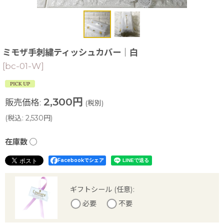
ミモザ手刺繍ティッシュカバー｜白
[
bc-01-W
]
2,300
円
販売価格
:
(税別)
(
税込
:
2,530
円
)
在庫数 ◯
Facebookでシェア
ギフトシール
(任意)
:
必要
不要