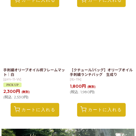
手刺繍オリーブオイル柄フレームマッ
【クチュール/バッグ】オリーブオイル
ト｜白
手刺繍ランチバッグ 生成り
[
pm-11-W
]
[
lb-11k
]
1,800
円
(税別)
2,300
円
(
税込
:
1,980
円
)
(税別)
(
税込
:
2,530
円
)
カートに入れる
カートに入れる