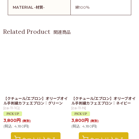
MATERIAL -材質-
綿100％
関連商品
【クチュール/エプロン】オリーブオイ
【クチュール/エプロン】オリーブオイ
ル手刺繍カフェエプロン｜グリーン
ル手刺繍カフェエプロン｜ネイビー
[
ca-11-1G
]
[
ca-11-N
]
3,800
円
3,800
円
(税別)
(税別)
(
税込
:
4,180
円
)
(
税込
:
4,180
円
)
カートに入れる
カートに入れる