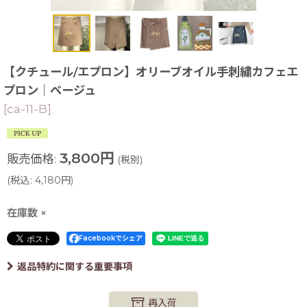
【クチュール/エプロン】オリーブオイル手刺繍カフェエ
プロン｜ベージュ
[
ca-11-B
]
3,800
円
販売価格
:
(税別)
(
税込
:
4,180
円
)
在庫数 ×
Facebookでシェア
返品特約に関する重要事項
再入荷