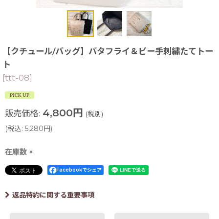
【クチュール/バッグ】バタフライ＆ビー手刺繍たてトー
ト
[
ttt-08
]
4,800
円
販売価格
:
(税別)
(
税込
:
5,280
円
)
在庫数 ×
Facebookでシェア
返品特約に関する重要事項