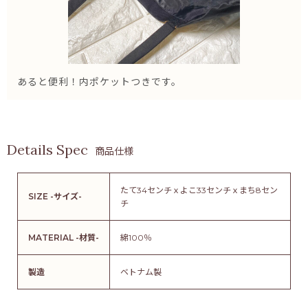
あると便利！内ポケットつきです。
商品仕様
たて34センチｘよこ33センチｘまち8セン
SIZE -サイズ-
チ
MATERIAL -材質-
綿100％
製造
ベトナム製