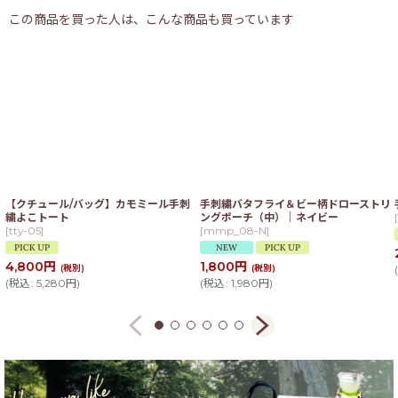
この商品を買った人は、こんな商品も買っています
【クチュール/バッグ】カモミール手刺
手刺繍バタフライ＆ビー柄ドローストリ
繍よこトート
ングポーチ（中）｜ネイビー
[
[
tty-05
]
[
mmp_08-N
]
4,800
円
1,800
円
(税別)
(税別)
(
(
税込
:
5,280
円
)
(
税込
:
1,980
円
)