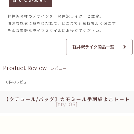
育てています。
軽井沢発祥のデザインを
「軽井沢ライク」と認定。
清涼な空気に身をゆだねて、
どこまでも気持ちよく過ごす。
そんな素敵なライフスタイルに
お役立てください。
軽井沢ライク商品一覧
レビュー
0
件のレビュー
【クチュール/バッグ】カモミール手刺繍よこトート
[
tty-05
]