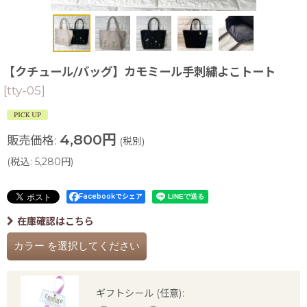
【クチュール/バッグ】カモミール手刺繍よこトート
[
tty-05
]
4,800
円
販売価格
:
(税別)
(
税込
:
5,280
円
)
Facebookでシェア
在庫確認はこちら
カラー
を選択してください
ギフトシール
(任意)
: