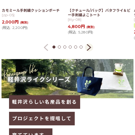
カモミール手刺繍クッションポーチ
【クチュール/バッグ】バタフライ＆ビ
[
zp-05
]
ー手刺繍よこトート
[
tty-08
]
[
2,000
円
(税別)
4,800
円
(
税込
:
2,200
円
)
(税別)
(
税込
:
5,280
円
)
(
軽井沢ライクシリーズ
軽井沢らしい名産品を創る
プロジェクトを提唱して