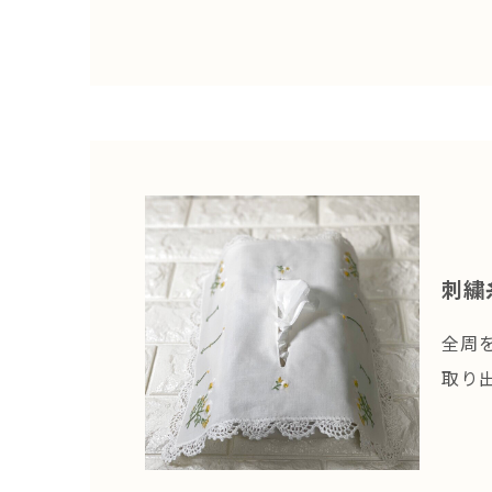
刺繍
全周
取り