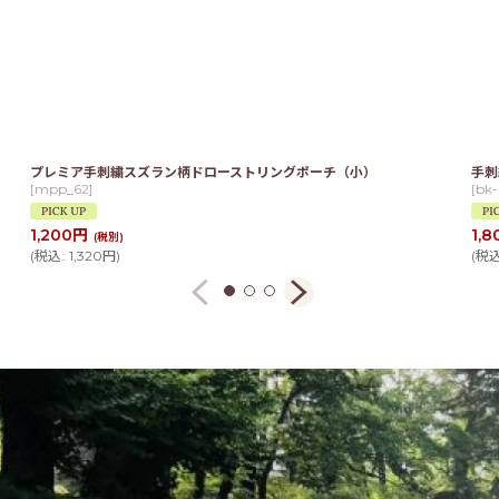
プレミア手刺繍スズラン柄ドローストリングポーチ（小）
手刺
[
mpp_62
]
[
bk
1,200
円
1,8
(税別)
(
税込
:
1,320
円
)
(
税