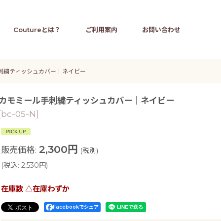
Coutureとは？
ご利用案内
お問い合わせ
刺繍ティッシュカバー｜ネイビー
カモミール手刺繍ティッシュカバー｜ネイビー
[
bc-05-N
]
2,300
円
販売価格
:
(税別)
(
税込
:
2,530
円
)
在庫数 △在庫わずか
Facebookでシェア