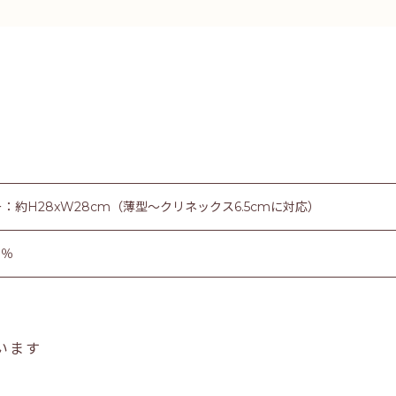
：約H28xW28cm（薄型〜クリネックス6.5cmに対応）
0％
います