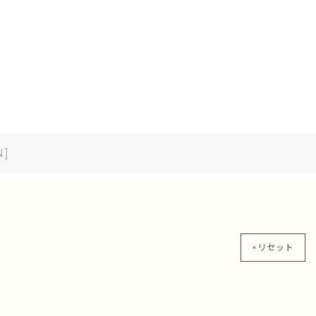
N
]
×リセット