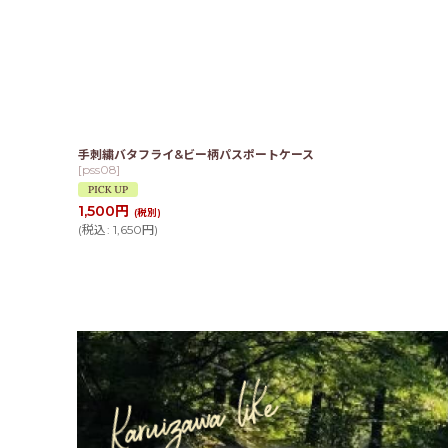
手刺繍バタフライ&ビー柄パスポートケース
[
pss08
]
1,500
円
(税別)
(
税込
:
1,650
円
)