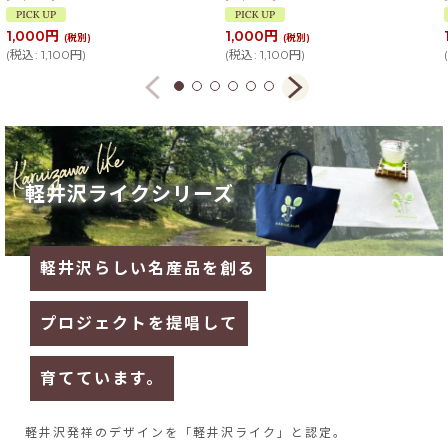
1,000
円
1,000
円
(税別)
(税別)
(
税込
:
1,100
円
)
(
税込
:
1,100
円
)
(
軽井沢ライクシリーズ
軽井沢らしい名産品を創る
プロジェクトを提唱して
育てています。
軽井沢発祥のデザインを
「軽井沢ライク」と認定。