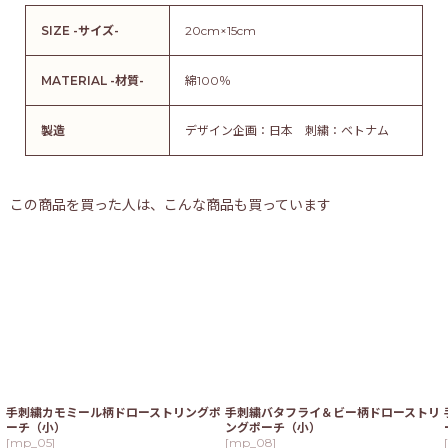
SIZE -サイズ-
20cm×15cm
MATERIAL -材質-
綿100％
製造
デザイン企画：日本 刺繍：ベトナム
この商品を買った人は、こんな商品も買っています
手刺繍カモミール柄ドローストリングポ
手刺繍バタフライ＆ビー柄ドローストリ
ーチ（小）
ングポーチ（小）
[
mp_05
]
[
mp_08
]
[