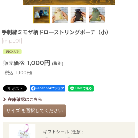
手刺繍ミモザ柄ドローストリングポーチ（小）
[
mp_01
]
1,000
円
販売価格
:
(税別)
(
税込
:
1,100
円
)
Facebookでシェア
在庫確認はこちら
サイズ
を選択してください
ギフトシール
(任意)
: