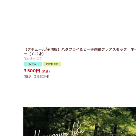
【クチュール/子供服】バタフライ＆ビー手刺繍フレアスモック ネ
ー（ 0-2才）
[
bs-8n-02
]
3,500
円
(税別)
(
税込
:
3,850
円
)