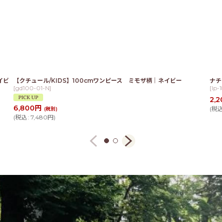
イビ
【クチュール/KIDS】100cmワンピース ミモザ柄｜ネイビー
ナチ
[
gd100-01-N
]
[
lp-
2,2
6,800
円
(
税
(税別)
(
税込
:
7,480
円
)