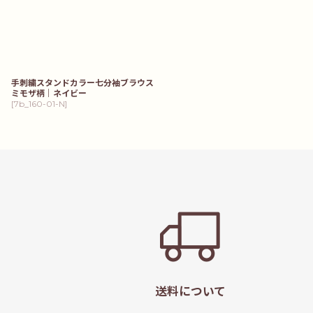
手刺繍スタンドカラー七分袖ブラウス
ミモザ柄｜ネイビー
[
7b_160-01-N
]
送料について