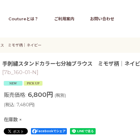
Coutureとは？
ご利用案内
お問い合わせ
ウス ミモザ柄｜ネイビー
手刺繍スタンドカラー七分袖ブラウス ミモザ柄｜ネイ
[
7b_160-01-N
]
6,800
円
販売価格
:
(税別)
(
税込
:
7,480
円
)
在庫数 ×
Facebookでシェア