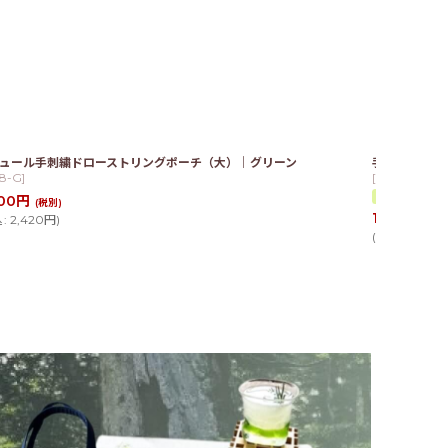
ュール手刺繍ドローストリングポーチ（大）｜グリーン
手刺繍ナチュ
18-G
]
[
mp_18
]
00
円
(税別)
1,000
円
込
:
2,420
円
)
(税
(
税込
:
1,100
円