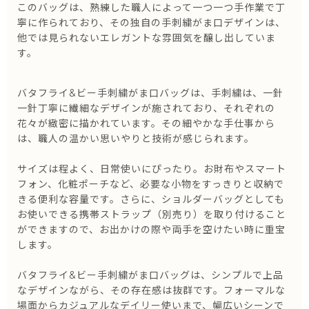
このバッグは、熟練した職人によって一つ一つ手作業で丁
寧に作られており、
その独自の手刺繍がま口デザインは、
他では見られないエレガントな雰囲気を醸し出していま
す。
バタフライ&ビー手刺繍がま口バッグは、手刺繍は、一針
一針丁寧に繊細なデザインが施されており、それぞれの
花々が緻密に描かれています。その細やかな手仕事から
は、職人の温かい思いやりと技術が感じられます。
サイズは程よく、日常使いにぴったり。お財布やスマート
フォン、化粧ポーチなど、必要な小物をすっきりと収納で
きる便利な容量です。さらに、ショルダーバッグとしても
お使いできる携帯ストラップ（別売り）を取り付けること
ができますので、お出かけの際や両手を空けたい時に重宝
します。
バタフライ&ビー手刺繍がま口バッグは、シンプルで上品
なデザインながら、その存在感は抜群です。フォーマルな
場面からカジュアルなデイリー使いまで、幅広いシーンで