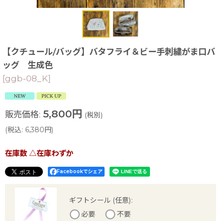
【クチュール/バッグ】バタフライ＆ビー手刺繍がま口バ
ッグ 生成色
[
ggb-08_K
]
5,800
円
販売価格
:
(税別)
(
税込
:
6,380
円
)
在庫数 △在庫わずか
Facebookでシェア
ギフトシール
(任意)
:
必要
不要