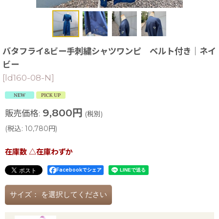
バタフライ&ビー手刺繍シャツワンピ ベルト付き｜ネイ
ビー
[
ld160-08-N
]
9,800
円
販売価格
:
(税別)
(
税込
:
10,780
円
)
在庫数 △在庫わずか
Facebookでシェア
サイズ：
を選択してください