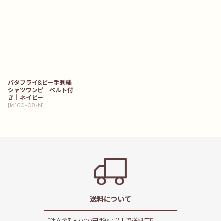
バタフライ&ビー手刺繍
シャツワンピ ベルト付
き｜ネイビー
[
ld160-08-N
]
送料について
ご注文金額8,000円(税別)以上で送料無料