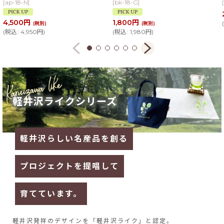
[
ap-18-N
]
[
bk-18-G
]
[
4,500
円
1,800
円
(
(税別)
(税別)
(
税込
:
4,950
円
)
(
税込
:
1,980
円
)
軽井沢ライクシリーズ
軽井沢らしい名産品を創る
プロジェクトを提唱して
育てています。
軽井沢発祥のデザインを
「軽井沢ライク」と認定。