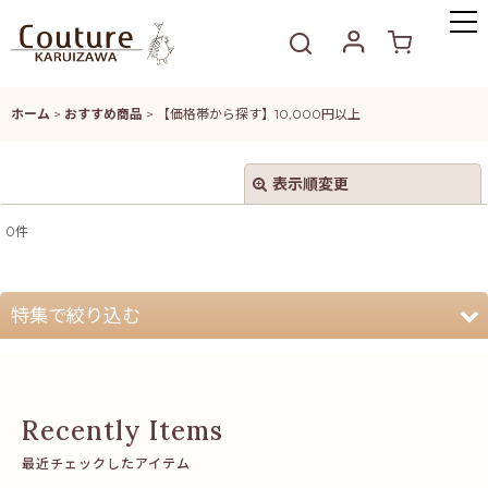
ホーム
>
おすすめ商品
>
【価格帯から探す】10,000円以上
表示順変更
閉じる
0
件
表示数
:
並び順
:
特集で絞り込む
絞り込む
軽井沢店の人気イチオシ商品
【柄から探す】 ミモザ
最近チェックしたアイテム
【価格帯から探す】3,000円以内