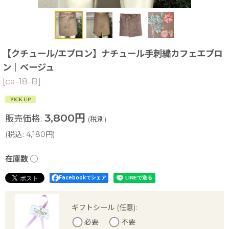
【クチュール/エプロン】ナチュール手刺繍カフェエプロ
ン｜ベージュ
[
ca-18-B
]
3,800
円
販売価格
:
(税別)
(
税込
:
4,180
円
)
在庫数 ◯
Facebookでシェア
ギフトシール
(任意)
:
必要
不要