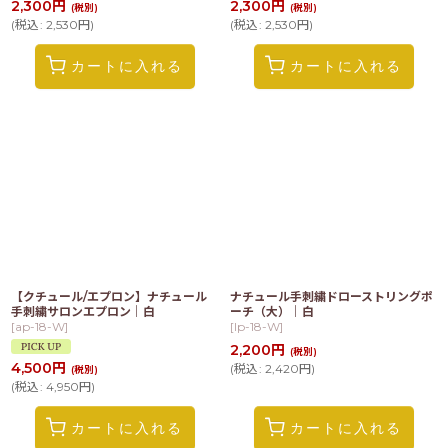
2,300
円
2,300
円
(税別)
(税別)
(
税込
:
2,530
円
)
(
税込
:
2,530
円
)
カートに入れる
カートに入れる
【クチュール/エプロン】ナチュール
ナチュール手刺繍ドローストリングポ
手刺繍サロンエプロン｜白
ーチ（大）｜白
[
ap-18-W
]
[
lp-18-W
]
2,200
円
(税別)
4,500
円
(
税込
:
2,420
円
)
(税別)
(
税込
:
4,950
円
)
カートに入れる
カートに入れる