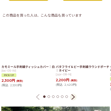
この商品を買った人は、こんな商品も買っています
カモミール手刺繍ティッシュカバー｜白
バタフライ＆ビー手刺繍ラウンドポーチ
[
bc-05-W
]
｜ネイビー
[
zpr-08-N
]
[
2,200
円
2,300
円
(税別)
(税別)
(
税込
:
2,420
円
)
(
税込
:
2,530
円
)
(